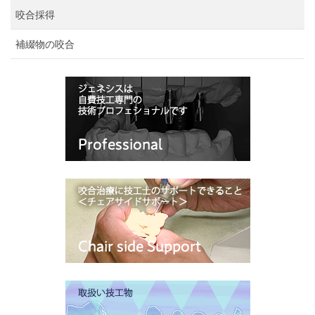
咬合採得
補綴物の咬合