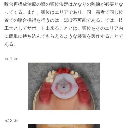
咬合再構成治療の際の顎位決定はかなりの熟練が必要とな
ってくる。また、顎位はエリアであり、同一患者で同じ位
置での咬合採得を行うのは、ほぼ不可能である。では、技
工士としてサポート出来ることとは、顎位をそのエリア内
に簡単に持ち込んでもらえるような装置を製作することで
ある。
≪１≫
≪２≫